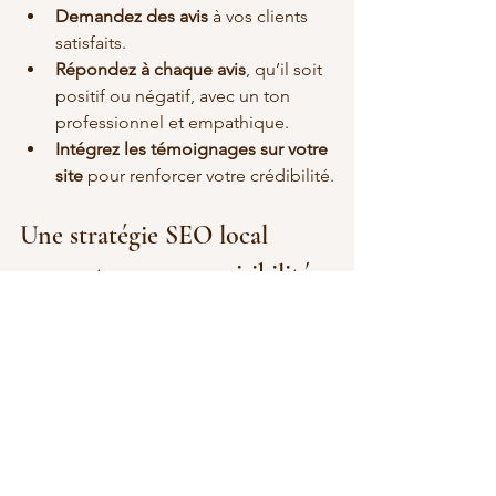
Demandez des avis
 à vos clients 
satisfaits.
Répondez à chaque avis
, qu’il soit 
positif ou négatif, avec un ton 
professionnel et empathique.
Intégrez les témoignages sur votre 
site
 pour renforcer votre crédibilité.
Une stratégie SEO local 
gagnante pour une visibilité 
accrue
Améliorer votre SEO local demande 
une stratégie globale, qui repose à la 
fois sur l’optimisation technique, le 
contenu pertinent et une gestion 
proactive de votre réputation en ligne. 