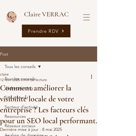
Claire VERRAC
Prendre RDV
Post
Tous les conseils
claire
Tous les conseils
12 févr. 2025
3 min de lecture
Comment améliorer la
Webmarketing
visibilité locale de votre
Site internet
Secteur d'activité
entreprise ? Les facteurs clés
Ressources
pour un SEO local performant.
Réseaux sociaux
Dernière mise à jour :
8 mai 2025
Analyse de données