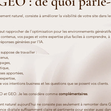
GEO : de quoi parle-
ment naturel, consiste à améliorer la visibilité de votre site dans l
ut rapprocher de l’optimisation pour les environnements génératifs, v
 contenus, vos pages et votre expertise plus faciles à comprendre, à 
réponses générées par l’IA.
suppose de travailler :
tenus,
 pages,
tique,
nses apportées,
 expertise,
e vos intentions business et les questions que se posent vos clients.
EO et GEO. Je les considère comme
complémentaires
.
nt naturel aujourd’hui ne consiste pas seulement à remonter dans 
nce digitale suffisamment claire et pertinente pour exister aussi dan