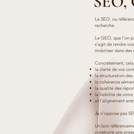
SEO, 
Le SEO, ou référence
recherche.
Le GEO, que l’on pe
s’agit de rendre vos
mobiliser dans des 
Concrètement, cela 
la clarté de vos con
la structuration des
la cohérence séman
la qualité des répo
la lisibilité de votre
et l’alignement entr
Je n’oppose pas S
Un bon référenceme
construire une prése