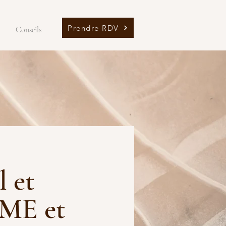
Prendre RDV
Conseils
 et
PME et