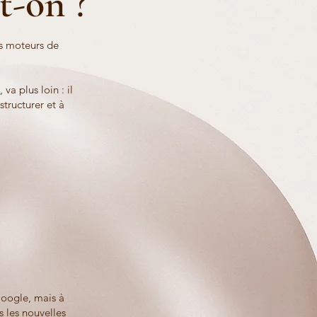
t-on ?
es moteurs de
a plus loin : il
structurer et à
Google, mais à
s les nouvelles