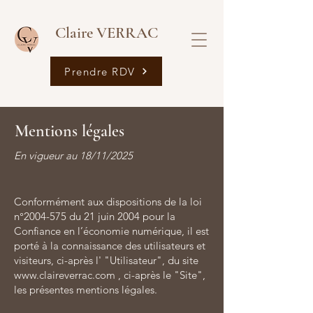
Claire VERRAC
Prendre RDV
Mentions légales
En vigueur au 18/11/2025
Conformément aux dispositions de la loi
n°
2004-575
du 21 juin 2004 pour la
Confiance en l’économie numérique, il est
porté à la connaissance des utilisateurs et
visiteurs, ci-après l' "Utilisateur", du site
www.claireverrac.com
, ci-après le "Site",
les présentes mentions légales.