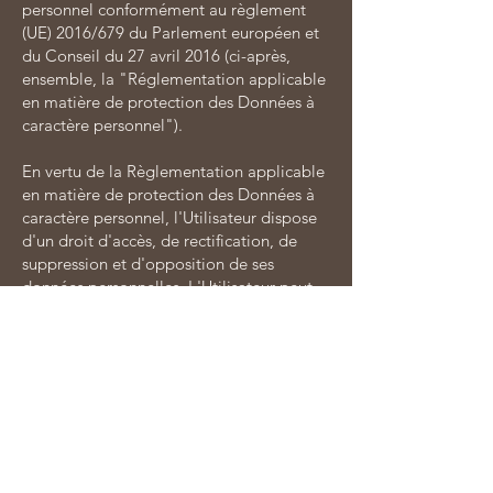
personnel conformément au règlement
(UE) 2016/679 du Parlement européen et
du Conseil du 27 avril 2016 (ci-après,
ensemble, la "Réglementation applicable
en matière de protection des Données à
caractère personnel").
En vertu de la Règlementation applicable
en matière de protection des Données à
caractère personnel, l'Utilisateur dispose
d'un droit d'accès, de rectification, de
suppression et d'opposition de ses
données personnelles. L'Utilisateur peut
exercer ce droit :
· par mail à l'adresse email
claire@desibul.com
· depuis le formulaire de contact ;
Toute utilisation, reproduction, diffusion,
commercialisation, modification de toute
ou partie du Site , sans autorisation