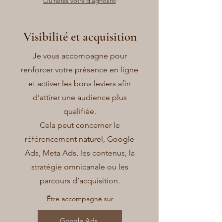
Ou faites votre diagnostic
Visibilité et acquisition
Je vous accompagne pour
renforcer votre présence en ligne
et activer les bons leviers afin
d’attirer une audience plus
qualifiée.
Cela peut concerner le
référencement naturel, Google
Ads, Meta Ads, les contenus, la
stratégie omnicanale ou les
parcours d’acquisition.
Être accompagné sur
Google Ads