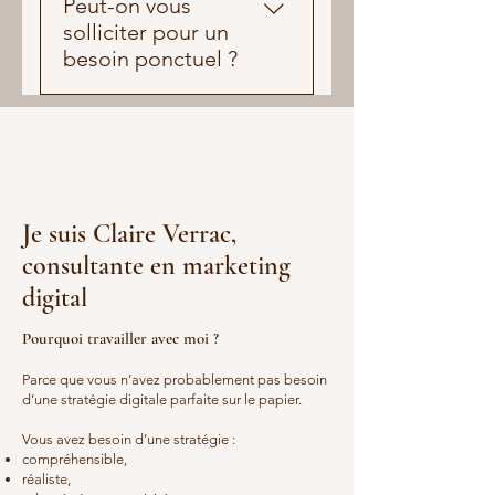
Peut-on vous
en cadrage stratégique, en
solliciter pour un
diagnostic, en
besoin ponctuel ?
recommandation, mais aussi
sur le suivi, l’optimisation et
Oui. Certaines missions sont
l’activation de certains
ponctuelles, par exemple
leviers selon les besoins.
pour un diagnostic ou une
évaluation, tandis que
d’autres s’inscrivent dans un
Je suis Claire Verrac,
accompagnement plus
consultante en marketing
régulier.
digital
Pourquoi travailler avec moi ?
Parce que vous n’avez probablement pas besoin
d’une stratégie digitale parfaite sur le papier.
Vous avez besoin d’une stratégie :
compréhensible,
réaliste,