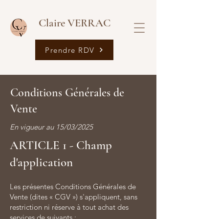
Claire VERRAC
Prendre RDV
Conditions Générales de
Vente
En vigueur au 15/03/2025
ARTICLE 1 - Champ
d'application
Les présentes Conditions Générales de
Vente (dites « CGV ») s'appliquent, sans
restriction ni réserve à tout achat des
services de suivants :