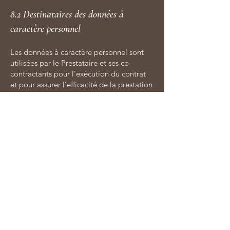
8.2 Destinataires des données à
caractère personnel
Les données à caractère personnel sont
utilisées par le Prestataire et ses co-
contractants pour l’exécution du contrat
et pour assurer l’efficacité de la prestation
de services, sa réalisation et sa délivrance.
La ou les catégorie(s) de co-contractant(s)
est (sont) :
- Les prestataires établissements de
paiement
Le responsable de traitement des
données est le Prestataire, au sens de la
loi Informatique et libertés et à compter
du 25 mai 2018 du Règlement 2016/679
sur la protection des données à caractère
personnel.