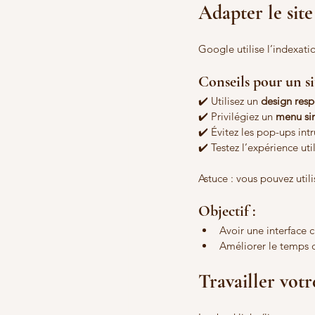
Adapter le sit
Google utilise l’indexatio
Conseils pour un si
✔️ Utilisez un 
design resp
✔️ Privilégiez un 
menu sim
✔️ Évitez les pop-ups intru
✔️ Testez l’expérience util
Astuce : vous pouvez util
Objectif :
Avoir une interface cl
Améliorer le temps 
Travailler votr