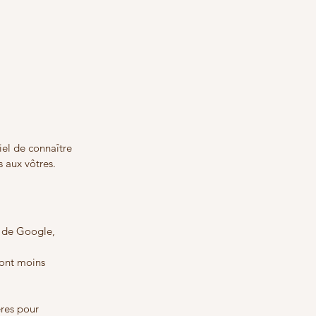
iel de connaître 
s aux vôtres.
s de Google, 
sont moins 
res pour 