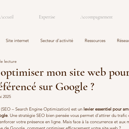
Accueil
Expertise
Accompagnement
Site internet
Secteur d'activité
Ressources
Résea
de lecture
ptimiser mon site web pour 
référencé sur Google ?
i 2025
 (SEO – Search Engine Optimization) est un 
levier essentiel pour amél
ogle
. Une stratégie SEO bien pensée vous permet d’attirer du trafic q
enforcer votre présence en ligne. Mais face à la concurrence et aux m
me de Google, comment optimiser efficacement votre site web ? 