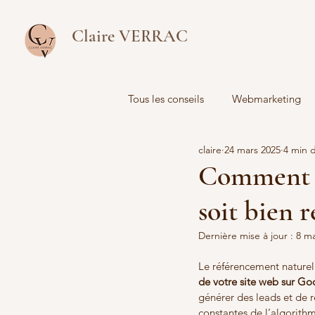
Claire VERRAC
Tous les conseils
Webmarketing
claire
24 mars 2025
4 min 
Analyse de données
Comment o
soit bien 
Dernière mise à jour :
8 ma
Le référencement naturel
de votre site web sur Go
générer des leads et de r
constantes de l’algorith