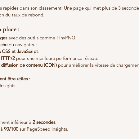
tes rapides dans son classement. Une page qui met plus de 3 seconde
on du taux de rebond.
 place :
ages
 avec des outils comme TinyPNG.
ache
 du navigateur.
rs CSS et JavaScript
.
HTTP/2
 pour une meilleure performance réseau.
 diffusion de contenu (CDN)
 pour améliorer la vitesse de chargement
nt être utiles :
nsights
ent inférieur à 
2 secondes
.
à 
90/100
 sur PageSpeed Insights.