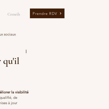
Prendre RDV
Conseils
ux sociaux
qu'il
iorer la visibilité 
ualifié, de 
ises à jour 