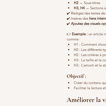
H2
 → Sous-titres
H3, H4
 → Sections 
✔️ Rédigez des textes de 
✔️ Insérez des 
liens inter
✔️ 
Ajoutez des visuels op
👉 
Exemple : 
un article 
comme :
H1 : Comment choisi
H2 : Les différents 
H2 : Les critères à 
H3 : La taille et le c
H3 : L’amorti et la st
Objectif :
Créer du contenu qu
Faciliter la lecture 
Améliorer la v