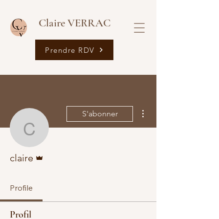
Claire VERRAC
Prendre RDV
Plus d'actions
S'abonner
claire
Administrateur
claire
Profile
Profil