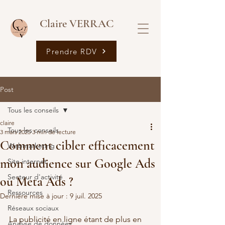
Claire VERRAC
Prendre RDV
Post
Tous les conseils
claire
Tous les conseils
3 mars 2025
3 min de lecture
Comment cibler efficacement
Webmarketing
mon audience sur Google Ads
Site internet
Secteur d'activité
ou Meta Ads ?
Ressources
Dernière mise à jour :
9 juil. 2025
Réseaux sociaux
La publicité en ligne étant de plus en 
Analyse de données