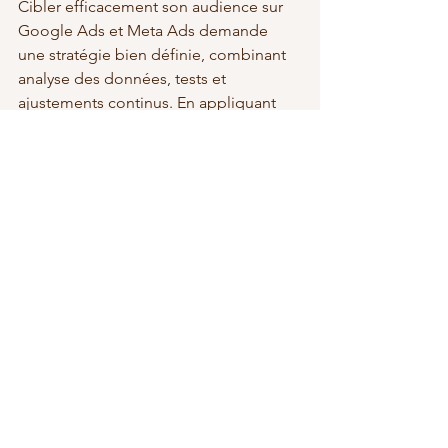
Cibler efficacement son audience sur 
Google Ads et Meta Ads demande 
une stratégie bien définie, combinant 
analyse des données, tests et 
ajustements continus. En appliquant 
ces bonnes pratiques, vous 
maximiserez vos performances 
publicitaires et augmenterez votre ROI.
Besoin d’aide pour mettre en place 
une stratégie efficace de ciblage des 
campagnes digitales ? N'hésitez pas à 
me contacter pour que l'on en discute 
ensemble !