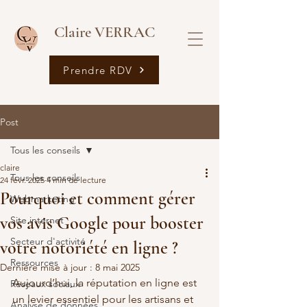
Claire VERRAC
Prendre RDV
Post
Tous les conseils
claire
Tous les conseils
24 févr. 2025
4 min de lecture
Pourquoi et comment gérer
Webmarketing
vos avis Google pour booster
Site internet
Secteur d'activité
votre notoriété en ligne ?
Ressources
Dernière mise à jour :
8 mai 2025
Aujourd’hui, la réputation en ligne est 
Réseaux sociaux
un levier essentiel pour les artisans et 
Analyse de données