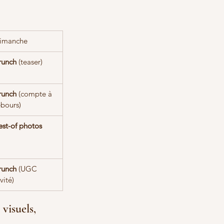
imanche
runch
 (teaser)
runch
 (compte à 
ebours)
est-of photos
runch
 (UGC 
vité)
visuels, 