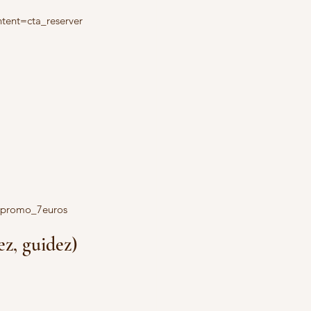
nt=cta_reserver
promo_7euros
z, guidez)