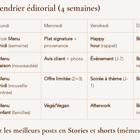
endrier éditorial (4 semaines)
Lundi
Mercredi
Vendredi
D
ost 
Menu 
Plat signature
 + 
Happy 
B
midi
 (semaine)
provenance
hour
 (rappel)
Menu 
Avis client
 + photo
Événement
 (J-7)
B
aison
 (nouveautés)
r
Menu 
Offre limitée
 (2=3)
Soirée à thème
 (J-
B
midi
 (nouvelle 
1)
ntrée)
Menu 
Végé/Vegan
Afterwork
B
nfant
 (familles)
in
 les meilleurs posts en 
Stories
 et 
shorts
 (mêmes 