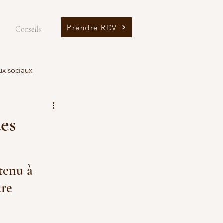
Prendre RDV
Conseils
ux sociaux
des
tenu à 
tre 