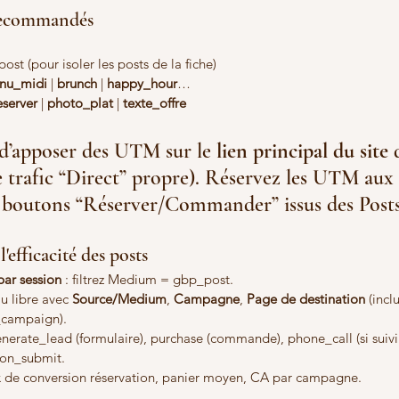
recommandés
 (pour isoler les posts de la fiche)
nu_midi
 | 
brunch
 | 
happy_hour
…
eserver
 | 
photo_plat
 | 
texte_offre
 d’apposer des UTM sur le 
lien principal du site
 
e trafic “Direct” propre). Réservez les UTM aux 
x boutons “Réserver/Commander” issus des Posts
efficacité des posts
par session
 : filtrez Medium = gbp_post.
au libre avec 
Source/Medium
, 
Campagne
, 
Page de destination
 (incl
_campaign).
enerate_lead (formulaire), purchase (commande), phone_call (si suivi 
ion_submit.
aux de conversion réservation, panier moyen, CA par campagne.