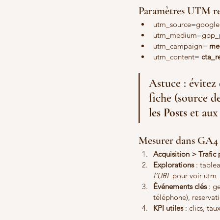
Paramètres UTM 
utm_source=google
utm_medium=gbp_post
utm_campaign= 
me
utm_content= 
cta_r
Astuce : évitez
fiche (source d
les Posts
 et au
Mesurer dans GA4 l'
Acquisition > Trafic 
Explorations
 : table
l’URL
 pour voir utm
Événements clés
 : g
téléphone), reservat
KPI utiles
 : clics, t