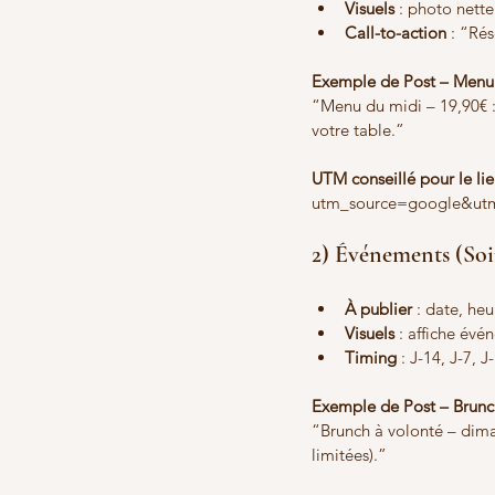
Visuels
 : photo nette
Call-to-action
 : “Ré
Exemple de Post – Menu
“Menu du midi – 19,90€ : 
votre table.”
UTM conseillé pour le li
utm_source=google&ut
2) Événements (Soi
À publier
 : date, heu
Visuels
 : affiche év
Timing
 : J-14, J-7, J
Exemple de Post – Brun
“Brunch à volonté – dima
limitées).”