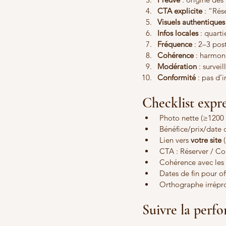
CTA explicite
 : “Ré
Visuels authentiques
Infos locales
 : quart
Fréquence
 : 2–3 pos
Cohérence
 : harmoni
Modération
 : survei
Conformité
 : pas d’
Checklist expre
 Photo nette (≥1200 p
 Bénéfice/prix/date 
 Lien vers 
votre site
 
 CTA : Réserver / C
 Cohérence avec les h
 Dates de fin pour o
 Orthographe irrépr
Suivre la per