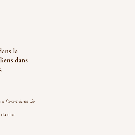
dans la 
liens dans 
.
ure 
Paramètres de 
du clic-