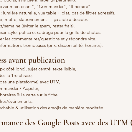
server maintenant”, “Commander”, “Itinéraire”.
 : lumière naturelle, vue table + plat, pas de filtres agressifs.
ier, métro, stationnement — ça aide à décider.
ts/semaine (éviter le spam, rester frais).
ser style, police et cadrage pour la grille de photos.
ller les commentaires/questions et y répondre vite.
informations trompeuses (prix, disponibilité, horaires).
ss avant publication
x côté long), sujet centré, texte lisible,
dès la 1re phrase,
(pas une plateforme) avec 
UTM
,
ommander / Appeler,
oraires & la carte sur la fiche,
ffres/événements,
ochable & utilisation des emojis de manière modérée.
formance des Google Posts avec des UTM