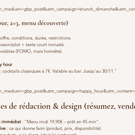
m_medium=gbp_post&utm_campaign=brunch_dimanche&utm_conte
our, 2=3, menu découverte)
offre, conditions, durée, restrictions.
isson/plat + texte court incrusté.
n visibles (FOMO, mais honnête).
y hour
cocktails classiques à 7€. Valable au bar. Jusqu’au 30/11.”
m_medium=gbp_post&utm_campaign=happy_hour&utm_content=
es de rédaction & design (résumez, vende
ce immédiat
 : “Menu midi 19,90€ – prêt en 45 min”.
ive
 : ce qui donne faim (produit, prix, disponibilité).
produits, avis client, label (si pertinent).