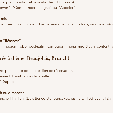
 du plat + carte lisible (évitez les PDF lourds).
server”, “Commander en ligne” ou “Appeler”.
 midi
entrée + plat + café. Chaque semaine, produits frais, service en -45
en “Réserver”
m_medium=gbp_post&utm_campaign=menu_midi&utm_content=bo
rée à thème, Beaujolais, Brunch)
re, prix, limite de places, lien de réservation.
énement + ambiance de la salle.
-1 (rappel).
ch du dimanche
nche 11h–15h. Œufs Bénédicte, pancakes, jus frais. -10% avant 12h. 