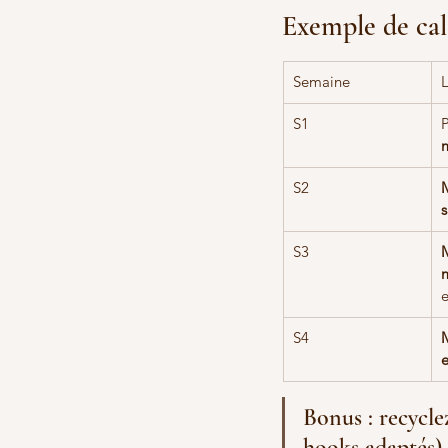
Exemple de cal
Semaine
S1
P
S2
s
S3
e
S4
e
Bonus : recyclez
hooks adaptés).