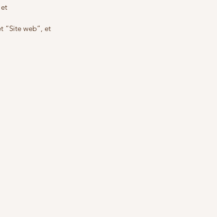
 et 
et “Site web”, et 