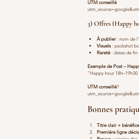
UTM conseillé
utm_source=google&ut
3) Offres (Happy h
À publier
 : nom de l’
Visuels
 : packshot bo
Rareté
 : dates de fi
Exemple de Post – Happ
“Happy hour 18h–19h30 : 
UTM conseillé
?
utm_source=google&ut
Bonnes pratiqu
Titre clair + bénéfi
Première ligne décis
Preuve
 : origine des 