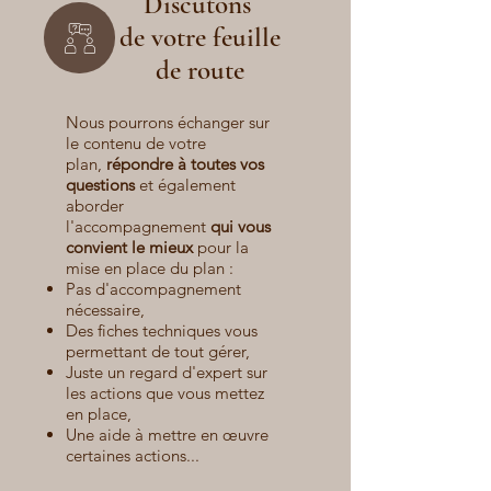
Discutons
de votre feuille
de route
Nous pourrons échanger sur
le contenu de votre
plan,
répondre à toutes vos
questions
et également
aborder
l'accompagnement
qui vous
convient le mieux
pour la
mise en place du plan :
Pas d'accompagnement
nécessaire,​
Des fiches techniques vous
permettant de tout gérer,
Juste un regard d'expert sur
les actions que vous mettez
en place,
Une aide à mettre en œuvre
certaines actions...