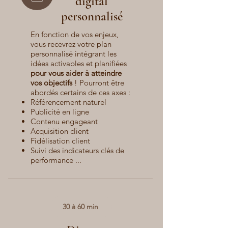
digital
personnalisé
En fonction de vos enjeux,
vous recevrez votre plan
personnalisé intégrant les
idées activables et planifiées
pour vous aider à atteindre
vos objectifs
! Pourront être
abordés certains de ces axes :
Référencement naturel
Publicité en ligne
Contenu engageant
Acquisition client
Fidélisation client
Suivi des indicateurs clés de
performance ...
30 à 60 min