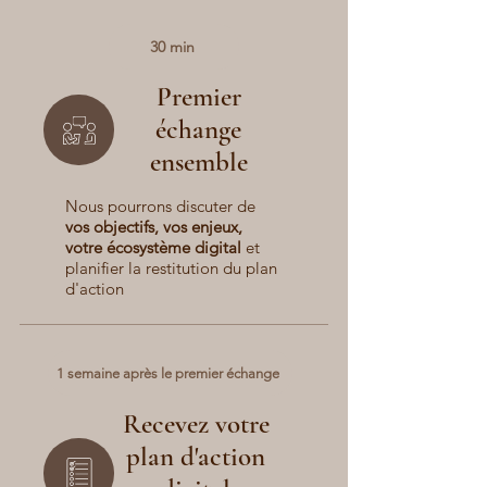
30 min
Premier
échange
ensemble
Nous pourrons discuter
de
vos objectifs, vos enjeux,
votre écosystème digital​
et
planifier
la restitution du plan
d'action
1 semaine après le premier échange
Recevez votre
plan d'action