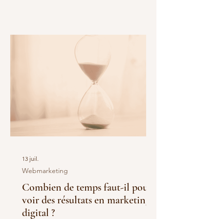
métier, leur méthode, leurs offres,
leurs actualités, leurs valeurs, ou les
nouveautés de leur secteur. Le
véritable enjeu consiste plutôt à
identifier les sujets qui intéressent
réellement leurs futurs clients.
Autrement dit, quelles sont les
questions que vos prospects se
posent avant de vous contacter, de
comparer des solutions ou de
13 juil.
Webmarketing
Combien de temps faut-il pour
voir des résultats en marketing
digital ?