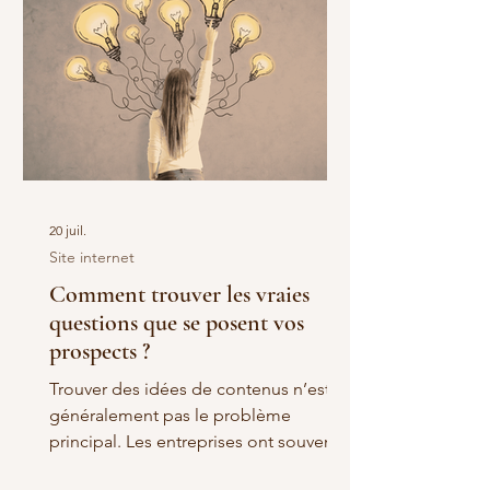
naturellement plusieurs questions
pour les entreprises : les internautes
vont-ils encore visiter les sites ? le trafic
issu de Google va-t-il diminuer ? faut-il
revoir toute s
20 juil.
Site internet
Comment trouver les vraies
questions que se posent vos
prospects ?
Trouver des idées de contenus n’est
généralement pas le problème
principal. Les entreprises ont souvent
beaucoup de choses à raconter : leur