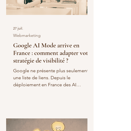
27 juil.
Webmarketing
Google AI Mode arrive en
France : comment adapter votre
stratégie de visibilité ?
Google ne présente plus seulement
une liste de liens. Depuis le
déploiement en France des AI
Overviews et d’AI Mode, le moteur
peut également générer une synthèse,
répondre à une question complexe et
permettre à l’utilisateur de poursuivre
sa recherche sous la forme d’un
échange. Cette évolution soulève