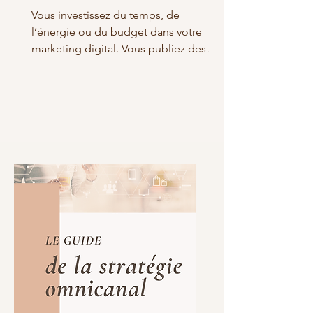
Vous investissez du temps, de
l’énergie ou du budget dans votre
marketing digital. Vous publiez des
contenus. Vous optimisez votre site.
Vous lancez des campagnes
publicitaires. Vous travaillez votre
référencement. Puis une question finit
naturellement par se poser, combien
de temps faut-il attendre avant de voir
des résultats ? Pour un dirigeant de
PME, cette question est légitime. Une
action marketing doit soutenir
l’activité, générer des opportunités et,
à terme, contribue