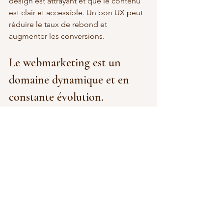
design est attrayant et que le contenu 
est clair et accessible. Un bon UX peut 
réduire le taux de rebond et 
augmenter les conversions.
Le webmarketing est un 
domaine dynamique et en 
constante évolution.
En adoptant ces stratégies, vous 
pouvez améliorer votre visibilité en 
ligne, attirer plus de clients et 
augmenter vos ventes. 
Si vous avez 
besoin d'aide pour mettre en œuvre 
ces techniques, n'hésitez pas à me 
contacter, je serais ravie de pouvoir 
vous guider.