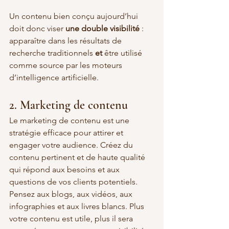
Un contenu bien conçu aujourd’hui 
doit donc viser 
une double visibilité
 : 
apparaître dans les résultats de 
recherche traditionnels 
et
 être utilisé 
comme source par les moteurs 
d’intelligence artificielle.
2. Marketing de contenu
Le marketing de contenu est une 
stratégie efficace pour attirer et 
engager votre audience. Créez du 
contenu pertinent et de haute qualité 
qui répond aux besoins et aux 
questions de vos clients potentiels. 
Pensez aux blogs, aux vidéos, aux 
infographies et aux livres blancs. Plus 
votre contenu est utile, plus il sera 