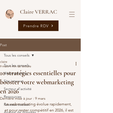
Claire VERRAC
Prendre RDV
Post
Tous les conseils
claire
Tous les conseils
9 mars
4 min de lecture
10 stratégies essentielles pour
Webmarketing
booster votre webmarketing
Site internet
Secteur d'activité
en 2026
Ressources
Dernière mise à jour :
9 mars
Le webmarketing évolue rapidement, 
Réseaux sociaux
et pour rester compétitif en 2026, il est 
Analyse de données