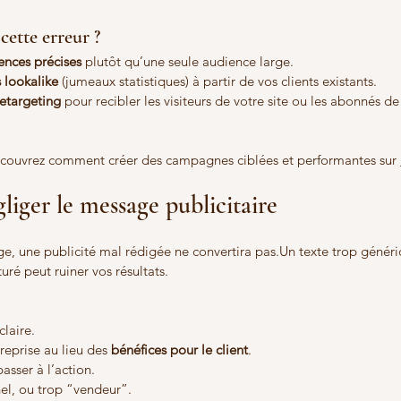
ette erreur ?
ences précises
 plutôt qu’une seule audience large.
 lookalike
 (jumeaux statistiques) à partir de vos clients existants.
retargeting
 pour recibler les visiteurs de votre site ou les abonnés d
découvrez comment créer des campagnes ciblées et performantes sur 
gliger le message publicitaire
, une publicité mal rédigée ne convertira pas.Un texte trop généri
ré peut ruiner vos résultats.
claire.
treprise au lieu des 
bénéfices pour le client
.
asser à l’action.
el, ou trop “vendeur”.