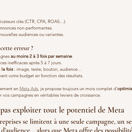
ndicateurs clés (CTR, CPA, ROAS…).
 annonces non performantes.
nouvelles audiences ou variantes.
ette erreur ?
agnes 
au moins 2 à 3 fois par semaine
.
es inefficaces après 5 à 7 jours.
 la fois
 : image, texte, bouton, audience…
ent votre budget en fonction des résultats.
ement en 
Meta Ads
, je propose toujours un mois complet d’
optimis
r vos campagnes en véritables leviers de croissance.
 pas exploiter tout le potentiel de Meta
eprises se limitent à une seule campagne, un seu
 d’audience… alors que Meta offre des possibilité