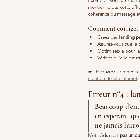
Exemple : vous promettez
mentionne pas cette offr
cohérence du message et f
Comment corriger c
Créez des 
landing p
Assurez-vous que la
Optimisez-la pour la
Vérifiez qu’elle est 
r
➠ Découvrez comment cré
création de site internet
.
Erreur n°4 : la
Beaucoup d’entr
en espérant que
ne jamais l’arro
Meta Ads n’est 
pas un ou