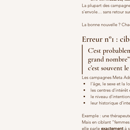
La plupart des campagnes
s’envole… sans retour sur
La bonne nouvelle ? Chaq
Erreur n°1 : c
C’est probable
grand nombre” 
c’est souvent l
Les campagnes Meta Ads l
l’âge, le sexe et la l
les centres d’intérê
le niveau d’intention
leur historique d’in
Exemple : une thérapeute
Mais en ciblant “femmes 3
elle parle 
exactement
 à 