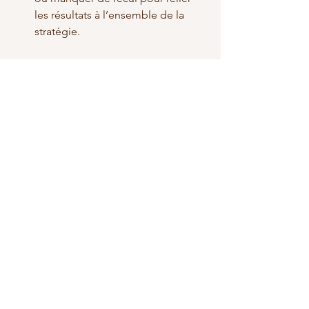
les résultats à l’ensemble de la 
stratégie.
La rentabilité marketing ne se lit pas 
bien quand tout reste flou.
C’est pour cela que la clarté 
stratégique est souvent plus rentable 
que l’accumulation d’actions.
Comment améliorer la 
rentabilité de vos actions 
marketing
Améliorer la rentabilité ne veut pas 
forcément dire investir moins.