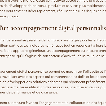
es à travers le monde. Cette connectivité accrue stimule la créativité
es de développer de nouveaux produits et services plus rapidement. 
mes pour tester et itérer rapidement, réduisant ainsi les risques et le
aux projets.
d'un accompagnement digital personnalis
l personnalisé présente de nombreux avantages pour les entrepris
illeur parti des technologies numériques tout en répondant à leurs 
ent à une approche générique, un accompagnement sur mesure pren
ntreprise, qu'il s'agisse de son secteur d'activité, de sa taille, de sa
gnement digital personnalisé permet de maximiser l'efficacité et l
n travaillant avec des experts qui comprennent les défis et les oppor
ible de développer des solutions adaptées qui répondent précisément
it par une meilleure utilisation des ressources, une mise en œuvre plu
ermes de performance et de croissance.
nt sur mesure favorise l'engagement et la collaboration des équipe