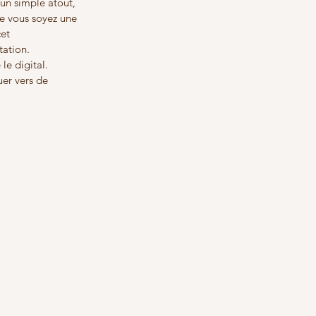
un simple atout, 
e vous soyez une 
et 
ation. 
le digital. 
uer vers de 