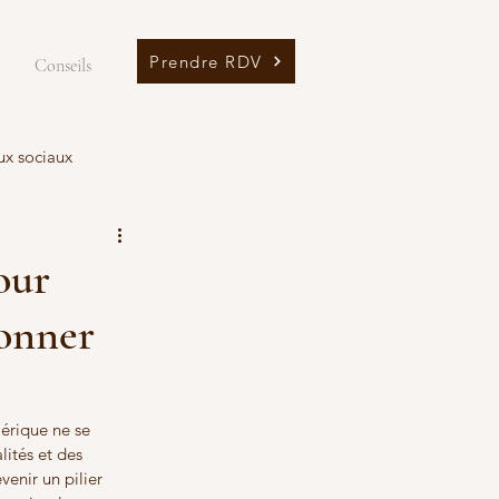
Prendre RDV
Conseils
ux sociaux
our
ionner
mérique ne se 
ités et des 
enir un pilier 