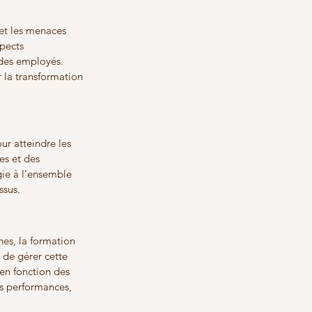
 et les menaces 
pects 
 des employés. 
r la transformation 
ur atteindre les 
es et des 
gie à l'ensemble 
ssus.
nes, la formation 
de gérer cette 
 en fonction des 
s performances, 