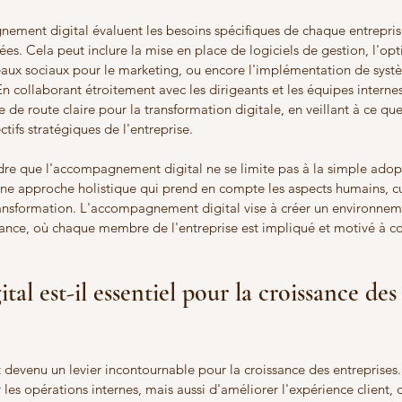
ement digital évaluent les besoins spécifiques de chaque entrepris
ées. Cela peut inclure la mise en place de logiciels de gestion, l'opt
éseaux sociaux pour le marketing, ou encore l'implémentation de syst
En collaborant étroitement avec les dirigeants et les équipes internes
le de route claire pour la transformation digitale, en veillant à ce q
ctifs stratégiques de l'entreprise.
ndre que l'accompagnement digital ne se limite pas à la simple adop
'une approche holistique qui prend en compte les aspects humains, cul
ransformation. L'accompagnement digital vise à créer un environnem
ssance, où chaque membre de l'entreprise est impliqué et motivé à co
tal est-il essentiel pour la croissance des
st devenu un levier incontournable pour la croissance des entreprises.
les opérations internes, mais aussi d'améliorer l'expérience client, d