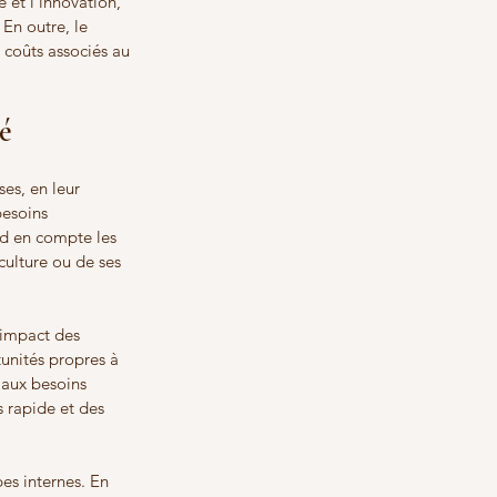
 et l'innovation, 
En outre, le 
s coûts associés au 
é
es, en leur 
besoins 
d en compte les 
 culture ou de ses 
'impact des 
tunités propres à 
 aux besoins 
s rapide et des 
s internes. En 