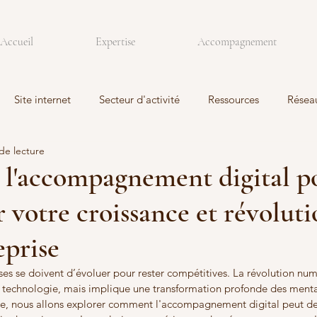
Accueil
Expertise
Accompagnement
Site internet
Secteur d'activité
Ressources
Résea
de lecture
e l'accompagnement digital p
 votre croissance et révolut
eprise
ises se doivent d’évoluer pour rester compétitives. La révolution nu
a technologie, mais implique une transformation profonde des mental
cle, nous allons explorer comment l'accompagnement digital peut dev