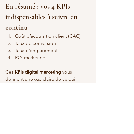
En résumé : vos 4 KPIs 
indispensables à suivre en 
continu
Coût d’acquisition client (CAC)
Taux de conversion
Taux d’engagement
ROI marketing
Ces 
KPIs digital marketing
 vous 
donnent une vue claire de ce qui 
fonctionne… et de ce qu’il faut ajuster.
Ils sont la base d’un 
pilotage de 
performance
 efficace, régulier, et 
surtout orienté résultats.
Envie d’y voir plus clair ?
Je peux vous aider à créer un 
tableau 