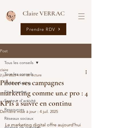
Claire VERRAC
Prendre RDV
Post
Tous les conseils
claire
Tous les conseils
2 juin 2025
4 min de lecture
Piloter ses campagnes
Webmarketing
marketing comme un.e pro : 4
Site internet
Secteur d'activité
KPIs à suivre en continu
Ressources
Dernière mise à jour :
4 juil. 2025
Réseaux sociaux
Le marketing digital offre aujourd’hui 
Analyse de données