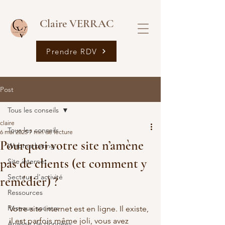
Claire VERRAC
Prendre RDV
Post
Tous les conseils
claire
Tous les conseils
6 mai 2025
7 min de lecture
Pourquoi votre site n’amène
Webmarketing
pas de clients (et comment y
Site internet
Secteur d'activité
remédier) ?
Ressources
Réseaux sociaux
Votre site internet est en ligne. Il existe, 
il est parfois même joli, vous avez 
Analyse de données