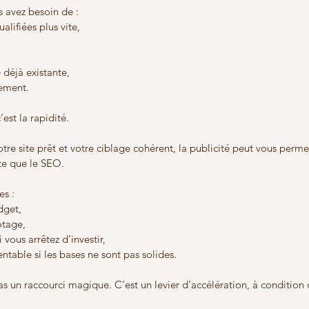
us avez besoin de :
alifiées plus vite,
déjà existante,
cement.
est la rapidité.
 votre site prêt et votre ciblage cohérent, la publicité peut vous perme
ite que le SEO.
es :
dget,
otage,
i vous arrêtez d’investir,
entable si les bases ne sont pas solides.
as un raccourci magique. C’est un levier d’accélération, à condition 