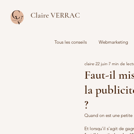
Claire VERRAC
Tous les conseils
Webmarketing
claire
22 juin
7 min de lect
Analyse de données
Faut-il mi
la publici
?
Quand on est une petite 
Et lorsqu’il s’agit de gagn