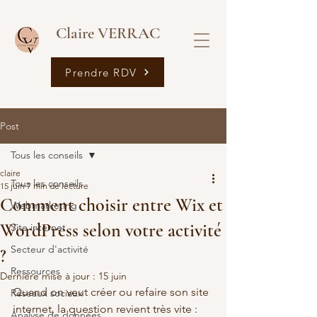
Claire VERRAC
Prendre RDV
Post
Tous les conseils
claire
Tous les conseils
15 juin
7 min de lecture
Comment choisir entre Wix et
Webmarketing
WordPress selon votre activité
Site internet
Secteur d'activité
?
Ressources
Dernière mise à jour :
15 juin
Quand on veut créer ou refaire son site 
Réseaux sociaux
internet, la question revient très vite : 
Analyse de données