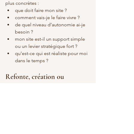
plus concrètes :
que doit faire mon site ?
comment vais-je le faire vivre ?
de quel niveau d’autonomie ai-je 
besoin ?
mon site est-il un support simple 
ou un levier stratégique fort ?
qu’est-ce qui est réaliste pour moi 
dans le temps ?
Refonte, création ou 
optimisation : l’outil n’est 
qu’une partie du sujet
Dans beaucoup de cas, la question 
“Wix ou WordPress ?” arrive alors que 
le vrai sujet est ailleurs.