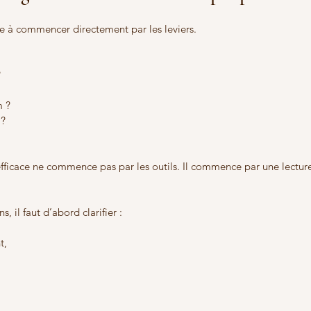
te à commencer directement par les leviers.
?
m ?
 ?
fficace ne commence pas par les outils. Il commence par une lecture 
s, il faut d’abord clarifier :
t,