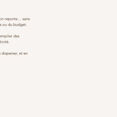
 on reporte… sans 
ps ou du budget.
empiler des 
ivité.
 disperser, et en 