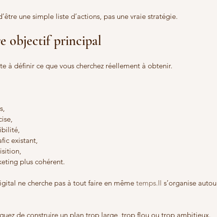
d’être une simple liste d’actions, pas une vraie stratégie.
re objectif principal
e à définir ce que vous cherchez réellement à obtenir.
s,
cise,
bilité,
fic existant,
isition,
eting plus cohérent.
gital ne cherche pas à tout faire en même 
temps.Il
 s’organise autour
isquez de construire un plan trop large, trop flou ou trop ambitieux.