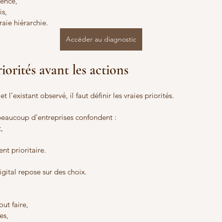
ence,
is,
aie hiérarchie.
Accéder au diagnostic
riorités avant les actions
 et l’existant observé, il faut définir les vraies priorités.
 beaucoup d’entreprises confondent :
,
ent prioritaire.
gital repose sur des choix.
ut faire,
es,